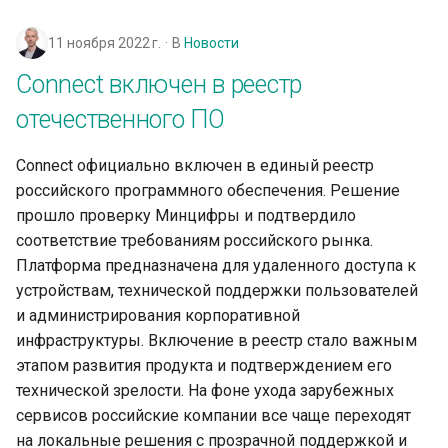
и
11 ноября 2022 г.
В
Новости
я
Connect включен в реестр
п
отечественного ПО
о
и
Connect официально включен в единый реестр 
российского программного обеспечения. Решение 
с
прошло проверку Минцифры и подтвердило 
к
соответствие требованиям российского рынка. 
Платформа предназначена для удаленного доступа к 
а
устройствам, технической поддержки пользователей 
и администрирования корпоративной 
инфраструктуры. Включение в реестр стало важным 
этапом развития продукта и подтверждением его 
технической зрелости. На фоне ухода зарубежных 
сервисов российские компании все чаще переходят 
на локальные решения с прозрачной поддержкой и 