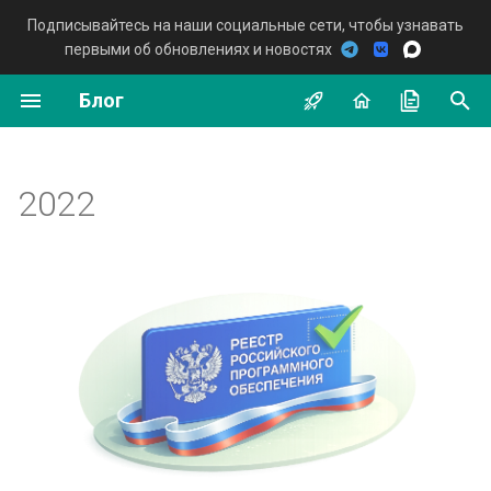
Подписывайтесь на наши социальные сети, чтобы узнавать
первыми об обновлениях и новостях
И
Блог
н
Новости
и
ц
2022
Инструкции
и
Мероприятия
а
Обзор отрасли
л
и
Примеры использования
з
а
ц